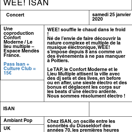
WEE! ISAN
samedi 25 janvier
Concert
2020
Une
WEE! souffle le chaud dans le froid
coproduction
!
Confort
Né de l’envie de faire découvrir la
Moderne / Le
nature complexe et multiple de la
lieu multiple –
musique électronique, WEE!
Espace Mendès
s’impose depuis 8 ans comme un
France.
des événements à ne pas manquer
à Poitiers.
Pass Isan +
Culture Club =
Le TAP, le Confort Moderne et le
15€
Lieu Multiple attisent la ville avec
des dj sets et des lives, en before
ou en after, une sieste électro et des
bonus et déglacent les corps sur
les beats d’une électro ardente.
Nous sommes résolument électro !
ISAN
Ambiant Pop
Chez ISAN, on oscille entre les
sonorités du Düsseldorf des
UK
années 70, les premières heures