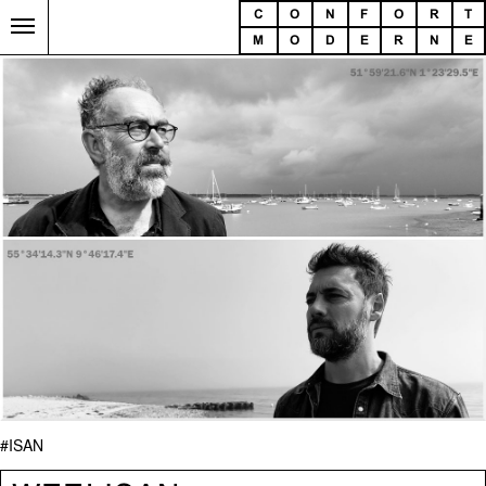
C
O
N
F
O
R
T
M
O
D
E
R
N
E
#ISAN