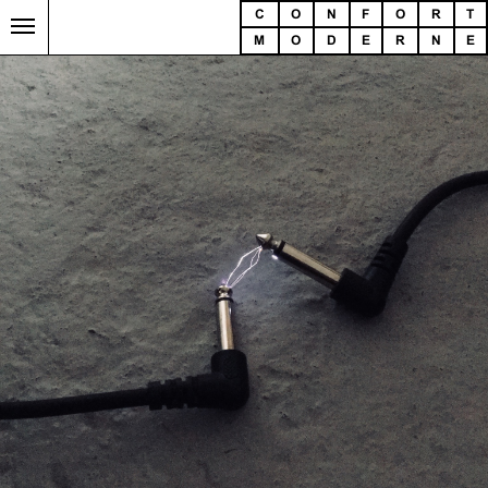
C
O
N
F
O
R
T
M
O
D
E
R
N
E