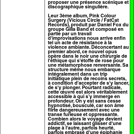
proposer une présence scénique et
discographique singulière.
Leur 3ème album, Pink Colour
Surgery (Vicious Circle / FatCat
Records), produit par Daniel Fox du
groupe Gilla Band et composé en
partie par un travail
d'improvisations nous arrive enfin
tel un acte de résistance à la
violence ambiante. Déconcertant au
premier abord, ce nouvel opus
opère dans le noir une chirurgie de
l'éthique qui s'étoffe de rose pour
une métamorphose renversante. Sa
structure même nous embarque
intégralement dans un trip
initiatique plein de recoins secrets,
à condition d'accepter de s'y lancer,
de s'y plonger. Pourtant radicale,
cette œuvre est alors véritablement
accessible à qui s’y immerge en
profondeur. On y est sans cesse
hypnotisé, bousculé, car son âme
flirte dangereusement avec une
transe furieuse et oppressante.
Combien alors le voyage devient
addictif, se laissant glisser d'une
plage à l'autre, parfois heurté,
parfois embrasé d'une épiphanie