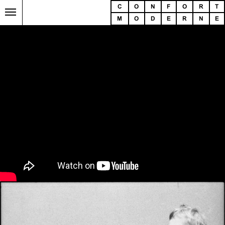
C
O
N
F
O
R
T
M
O
D
E
R
N
E