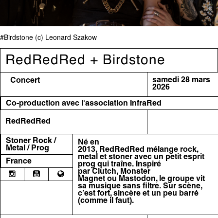
#Birdstone (c) Leonard Szakow
RedRedRed + Birdstone
samedi 28 mars
Concert
2026
Co-production avec l'association
InfraRed
RedRedRed
Stoner Rock /
Né en
Metal / Prog
2013,
RedRedRed
mélange
rock,
metal et stoner avec un petit esprit
France
prog qui traîne
.
Inspiré
par
Clutch
,
Monster
Magnet
ou
Mastodon
, le groupe vit
sa musique sans filtre.
Sur scène,
c’est fort, sincère et un peu barré
(comme il faut).