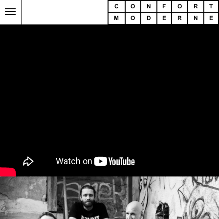
C
O
N
F
O
R
T
M
O
D
E
R
N
E