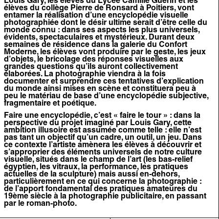
Louis Gary, les élèves du Lycée Camille Guérin et les
élèves du collège Pierre de Ronsard à Poitiers, vont
entamer la réalisation d’une encyclopédie visuelle
photographiée dont le désir ultime serait d’être celle du
monde connu : dans ses aspects les plus universels,
évidents, spectaculaires et mystérieux. Durant deux
semaines de résidence dans la galerie du Confort
Moderne, les élèves vont produire par le geste, les jeux
d’objets, le bricolage des réponses visuelles aux
grandes questions qu’ils auront collectivement
élaborées. La photographie viendra à la fois
documenter et surprendre ces tentatives d’explication
du monde ainsi mises en scène et constituera peu à
peu le matériau de base d’une encyclopédie subjective,
fragmentaire et poétique.
Faire une encyclopédie, c’est « faire le tour » : dans la
perspective du projet imaginé par Louis Gary, cette
ambition illusoire est assumée comme telle : elle n’est
pas tant un objectif qu’un cadre, un outil, un jeu. Dans
ce contexte l’artiste amènera les élèves à découvrir et
s’approprier des éléments universels de notre culture
visuelle, situés dans le champ de l’art (les bas-relief
égyptien, les vitraux, la performance, les pratiques
actuelles de la sculpture) mais aussi en-dehors,
particulièrement en ce qui concerne la photographie :
de l’apport fondamental des pratiques amateures du
19ème siècle à la photographie publicitaire, en passant
par le roman-photo.