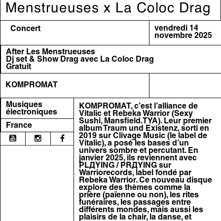
Menstrueuses x La Coloc Drag
vendredi 14
Concert
novembre 2025
After Les Menstrueuses
Dj set & Show Drag avec La Coloc Drag
Gratuit
KOMPROMAT
Musiques
KOMPROMAT, c’est l’alliance de
électroniques
Vitalic et Rebeka Warrior (Sexy
Sushi, Mansfield.TYA). Leur premier
France
album Traum und Existenz, sorti en
2019 sur Clivage Music (le label de
Vitalic), a posé les bases d’un
univers sombre et percutant. En
janvier 2025, ils reviennent avec
PLДYING / PRДYING sur
Warriorecords, label fondé par
Rebeka Warrior. Ce nouveau disque
explore des thèmes comme la
prière (païenne ou non), les rites
funéraires, les passages entre
différents mondes, mais aussi les
plaisirs de la chair, la danse, et