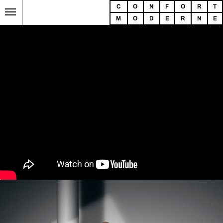
C
O
N
F
O
R
T
M
O
D
E
R
N
E