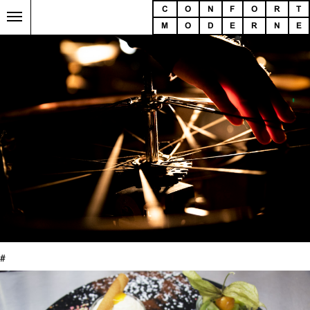
C
O
N
F
O
R
T
M
O
D
E
R
N
E
#