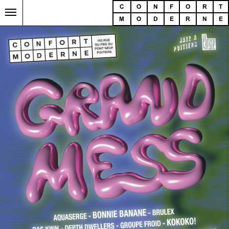
C
O
N
F
O
R
T
M
O
D
E
R
N
E