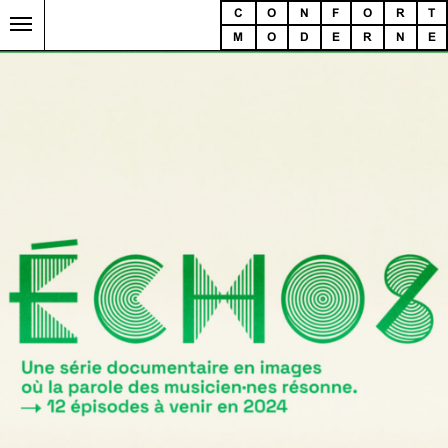
C
O
N
F
O
R
T
M
O
D
E
R
N
E