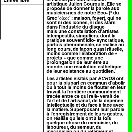
Entrée libre
artistique
Julien Courquin
. Elle se
propose de donner la parole aux
musicien·nes de notre Eco- (* du
Grec ‘οίκος’ : maison, foyer), qui ne
sont ni des icônes, ni des stars
dans l’industrie du disque
mais une constellation d’artistes
intempestifs, singuliers, dont la
pratique souvent idio
-
syncratique,
parfois phénoménale, se réalise au
long cours, de façon quasi rituelle,
moins comme l’élaboration de «
projets » que comme une
prolongation de leur être au
monde, une résolution esthétique
de leur existence au quotidien.
Les artistes visités par
ECHOS
ont
pour la plupart en commun d’abolir
ou à tout le moins de flouter en leur
travail, la frontière communément
tracée entre ce qui relè
-
verait de
l’art et de l’artisanat, de la dépense
intellectuelle et du face à face avec
la matière. Superposant leur parole
à l’enregistrement de leurs gestes,
on réalise qu’iels ont à la fois
quelque chose du menuisier, du
laboureur, du semeur, du
mécanicien ou du rétameur et