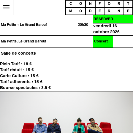
C
O
N
F
O
R
T
M
O
D
E
R
N
E
RÉSERVER
Ma Petite + Le Grand Barouf
20h30
vendredi 16
octobre 2026
Ma Petite, Le Grand Barouf
Concert
Salle de concerts
Plein Tarif : 18 €
Tarif réduit : 15 €
Carte Culture : 15 €
Tarif adhérents : 15 €
Bourse spectacles : 3.5 €