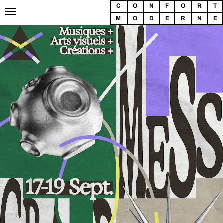
C
O
N
F
O
R
T
M
O
D
E
R
N
E