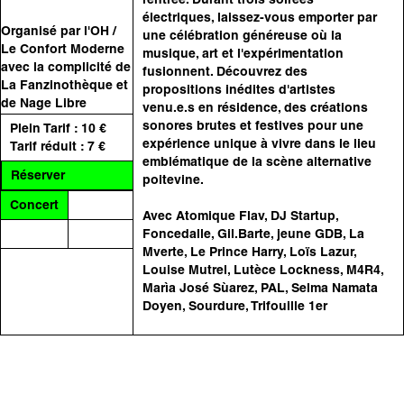
rentrée. Durant trois soirées
électriques, laissez-vous emporter par
Organisé par l'OH /
une célébration généreuse où la
Le Confort Moderne
musique, art et l'expérimentation
avec la complicité de
fusionnent. Découvrez des
La Fanzinothèque et
propositions inédites d'artistes
de Nage Libre
venu.e.s en résidence, des créations
sonores brutes et festives pour une
Plein Tarif : 10 €
expérience unique à vivre dans le lieu
Tarif réduit : 7 €
emblématique de la scène alternative
Réserver
poitevine.
Concert
Avec Atomique Flav, DJ Startup,
Foncedalle, Gil.Barte, jeune GDB, La
Mverte, Le Prince Harry, Loïs Lazur,
Louise Mutrel, Lutèce Lockness, M4R4,
Marìa José Sùarez, PAL, Selma Namata
Doyen, Sourdure, Trifouille 1er