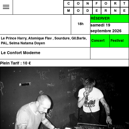
C
O
N
F
O
R
T
M
O
D
E
R
N
E
RÉSERVER
18h
samedi 19
septembre 2026
Le Prince Harry, Atomique Flav , Sourdure, Gil.Barte,
Concert
Festival
PAL, Selma Natama Doyen
Le Confort Moderne
Plein Tarif : 10 €