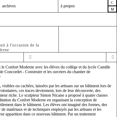
C
archives
à propos
M
uit à l'occasion de la
derne
 le Confort Moderne avec les élèves du collège et du lycée Camille
ole Concordet - Construire et les ouvriers du chantier de
e
 visibles ou cachées, laissées par les artisans sur un bâtiment lors de
olontaires, ces traces deviennent, lors de leur découverte, des
ateur riche. Le sculpteur Simon Nicaise a proposé à quatre classes
ilitation du Confort Moderne en organisant la conception de
ubtilement dans le bâtiment. Les élèves ont imaginé des formes, des
r de matériaux et de techniques employés par les artisans et les
 leur apparition dans ce nouveau bâtiment. Par un traitement