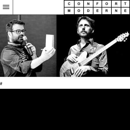
C
O
N
F
O
R
T
M
O
D
E
R
N
E
#