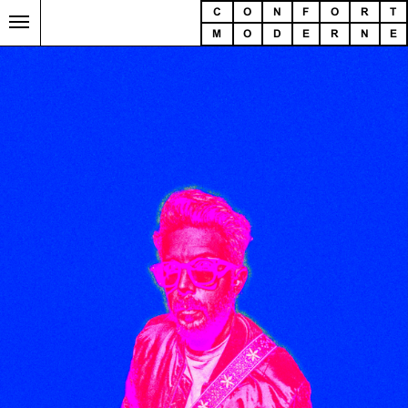
C
O
N
F
O
R
T
M
O
D
E
R
N
E