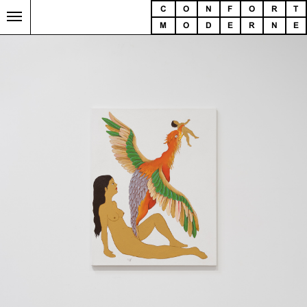
C
O
N
F
O
R
T
M
O
D
E
R
N
E