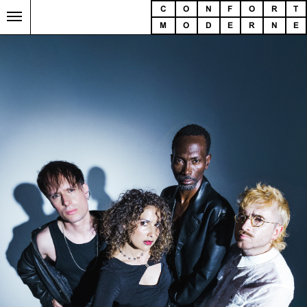
C
O
N
F
O
R
T
M
O
D
E
R
N
E