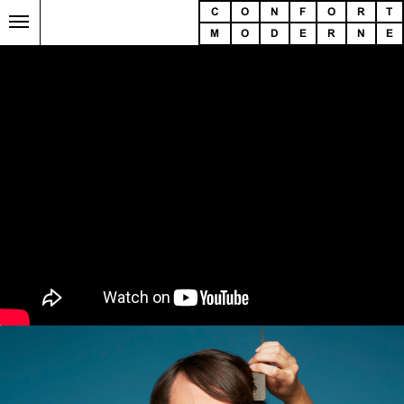
C
O
N
F
O
R
T
M
O
D
E
R
N
E