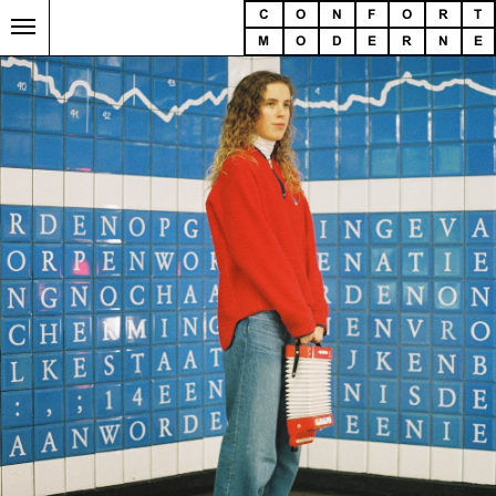
C
O
N
F
O
R
T
M
O
D
E
R
N
E