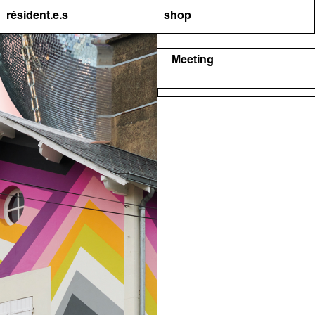
résident.e.s
shop
Meeting