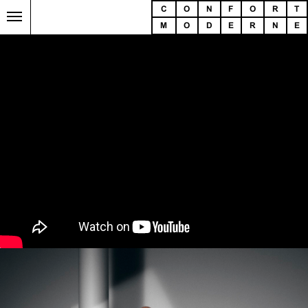
C
O
N
F
O
R
T
M
O
D
E
R
N
E