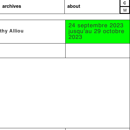
C
archives
about
M
24 septembre 2023
jusqu'au 29 octobre
thy Alliou
2023