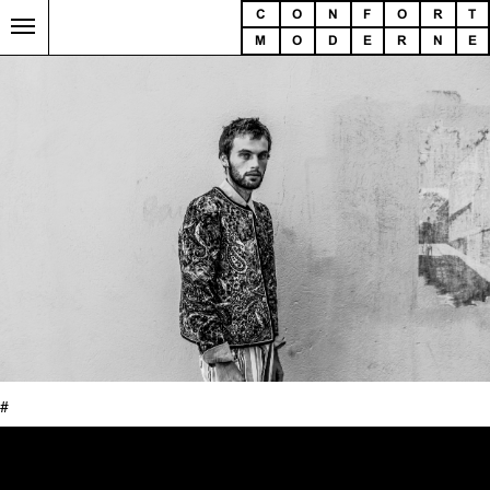
C
O
N
F
O
R
T
M
O
D
E
R
N
E
#